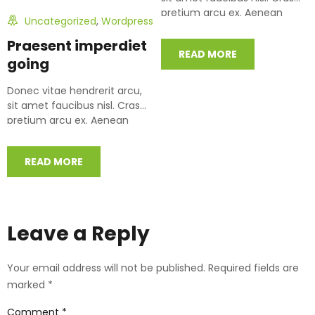
pretium arcu ex. Aenean
Uncategorized
,
Wordpress
posuere libero eu augue
condimentum…
Praesent imperdiet
READ MORE
going
Donec vitae hendrerit arcu,
sit amet faucibus nisl. Cras
pretium arcu ex. Aenean
posuere libero eu augue
condimentum…
READ MORE
Leave a Reply
Your email address will not be published.
Required fields are
marked
*
Comment
*