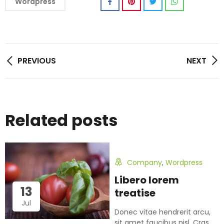
Wordpress
PREVIOUS
NEXT
16
Related posts
May
Company
,
Wordpress
Libero lorem
13
treatise
Jul
Donec vitae hendrerit arcu,
sit amet faucibus nisl. Cras